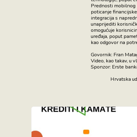
Prednosti mobilnog b
poticanje financijsk
integracija s napred
unaprijediti korisnič
omogućuje korisnicim
uređaja, poput pametn
kao odgovor na potre
Govornik: Fran Mata
Video, kao takav, u 
Sponzor: Erste
Hrvatska udruga 