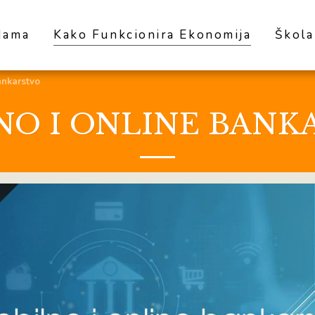
Nama
Kako Funkcionira Ekonomija
Škola
ankarstvo
NO I ONLINE BANK