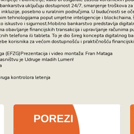
ankarstva uključuju dostupnost 24/7, smanjenje troškova za 
e inkluzije, posebno u ruralnim područjima. U budućnosti se oče
nim tehnologijama poput umjetne inteligencije i blockchaina,
ko iskustvo i sigurnost.Mobilno bankarstvo predstavlja digital
a obavljanje financijskih transakcija i upravljanje računima 
ih telefona ili tableta. To je dio šireg koncepta digitalnog ba
be korisnika za većom dostupnošću i praktičnošću financijski
ga (EFZG)Prezentacija i video montaža: Fran Mataga
vlasništvu je Udruge mladih Lumen!
 banka
kontrolora letenja