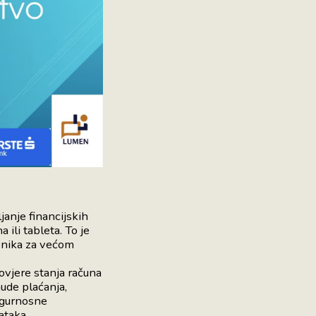
anje financijskih
ili tableta. To je
isnika za većom
vjere stanja računa
nude plaćanja,
sigurnosne
ataka.