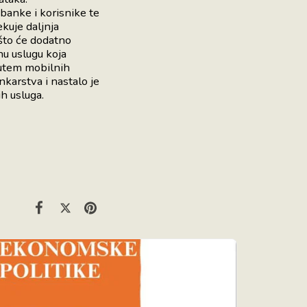
banke i korisnike te
kuje daljnja
 što će dodatno
nu uslugu koja
putem mobilnih
nkarstva i nastalo je
h usluga.