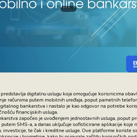
redstavlja digitalnu uslugu koja omogućuje korisnicima obavlj
anje računima putem mobilnih uređaja, poput pametnih telefona 
igitalnog bankarstva i nastalo je kao odgovor na potrebe kor
čnošću financijskih usluga.
karstva započeo je uvođenjem jednostavnih usluga, poput pro
 putem SMS-a, a danas uključuje sofisticirane aplikacije koje 
 investicije, te čak i kreditne usluge. Ove platforme koriste 
kripcije i biometrije, kako bi osigurale zaštitu korisničkih pod