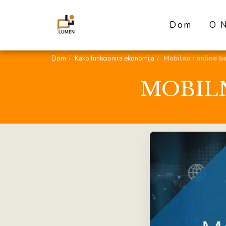
Dom
O 
Dom
Kako funkcionira ekonomija
Mobilno i online b
MOBIL