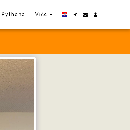
 Pythona
Više