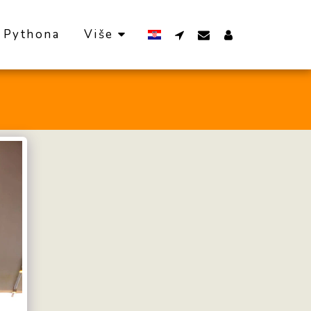
 Pythona
Više