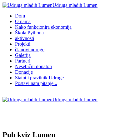
Udruga mladih Lumen
Dom
O nama
Kako funkcionira ekonomija
Škola Pythona
aktivnosti
Projekti
članovi udruge
Galerija
Partneri
Nesebični donatori
Donacije
Statut i pravilnik Udruge
Postavi nam pitanje...
Udruga mladih Lumen
Pub kviz Lumen