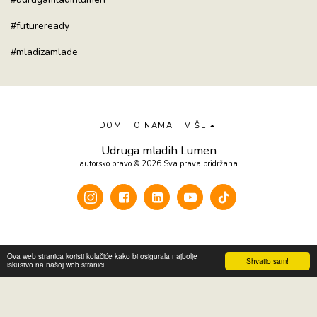
#futureready
#mladizamlade
DOM
O NAMA
VIŠE
Udruga mladih Lumen
autorsko pravo © 2026 Sva prava pridržana
Ova web stranica koristi kolačiće kako bi osigurala najbolje
Shvatio sam!
iskustvo na našoj web stranici