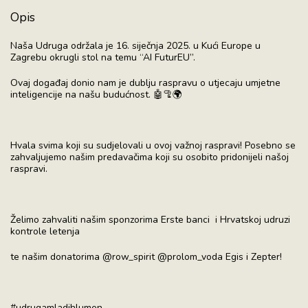
Opis
Naša Udruga održala je 16. siječnja 2025. u Kući Europe u
Zagrebu okrugli stol na temu “AI FuturEU”.
Ovaj događaj donio nam je dublju raspravu o utjecaju umjetne
inteligencije na našu budućnost. 🤖🦿🌍
Hvala svima koji su sudjelovali u ovoj važnoj raspravi! Posebno se
zahvaljujemo našim predavačima koji su osobito pridonijeli našoj
raspravi.
Želimo zahvaliti našim sponzorima Erste banci i Hrvatskoj udruzi
kontrole letenja
te našim donatorima @row_spirit @prolom_voda Egis i Zepter!
#udrugamladihlumen